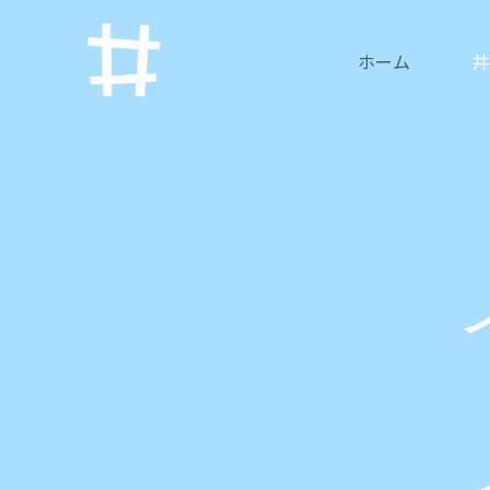
内
容
ホーム
井
を
ス
キ
ッ
プ